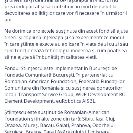
și tinerii să-și dea seama ce-i așteaptă în viitorul nu
prea îndepărtat și să contribuie în mod deosebit la
dezvoltarea abilităților care vor fi necesare în următorii
ani.
Ne dorim ca proiectele susținute din acest fond să ajute
tinerii și copiii să înțeleagă și să experimenteze modul
în care științele exacte au aplicare în viața de zi cu zi sau
cum funcționează tehnologia modernă și cum poate ea
să ne ajute să îmbunătățim calitatea vieții.
Fondul Științescu este implementat în București de
Fundația Comunitară București, în parteneriat cu
Romanian-American Foundation, Federația Fundațiilor
Comunitare din România și cu susținerea donatorilor
locali: Transport Service Group, WDP Development RO,
Element Development, euRobotics AISBL.
Științescu este susținut de Romanian-American
Foundation și în alte zone din țară: Sibiu, Iași, Cluj,
Oradea, Mureș, Bacău, Galați, Prahova, Odorheiul
Secuiesc, Brașov, Țara Făgărașului și Timișoara.