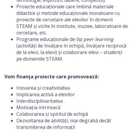
tehnologie, expoziții, tabere, competiții).
Proiecte educaționale care îmbină materiale
didactice și metode educaționale inovatoare cu
proiecte de cercetare ale elevilor în domenii
STEAM și vizite în institute, muzee, laboratoare de
cercetare, etc.
Programe educaționale de tip
peer learning
(activități de învățare în echipă, învățare reciprocă
de la elevi, la elevi) și colaborare elevi – studenți
pe domeniile STEAM.
Vom finanţa proiecte care promovează:
Inovarea și creativitatea
Implicarea activă a elevilor
Interdisciplinaritatea
Motivația intrinsecă
Colaborarea și spiritul de echipă
Dezvoltarea de abilități, mai degrabă decât
transmiterea de informații