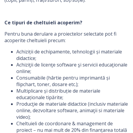
(copii, părinți, frați/surori, soț/soție).
Ce tipuri de cheltuieli acoperim?
Pentru buna derulare a proiectelor selectate pot fi
acoperite cheltuieli precum:
Achiziții de echipamente, tehnologii și materiale
didactice;
Achiziţii de licenţe software şi servicii educaţionale
online;
Consumabile (hârtie pentru imprimantă și
flipchart, toner, dosare etc.);
Multiplicare și distribuție de materiale
educaționale tipărite;
Producţie de materiale didactice (inclusiv materiale
online, dezvoltare software, animaţii si materiale
video);
Cheltuieli de coordonare & management de
proiect – nu mai mult de 20% din finanțarea totală