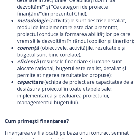
detaliate în secţiunile “Ce abilități dorim să
dezvoltăm?” și ”Ce categorii de proiecte
finanțăm?”din prezentul Ghid);
metodologie
(activitățile sunt descrise detaliat,
modul de implementare este clar prezentat,
proiectul conduce la formarea abilităților pe care
vrem să le dezvoltăm în rândul copiilor și tinerilor);
coerenţă
(obiectivele, activitățile, rezultatele și
bugetul sunt bine corelate);
eficiență
(resursele financiare și umane sunt
alocate rațional, bugetul este realist, detaliat și
permite atingerea rezultatelor propuse);
capacitate
(echipa de proiect are capacitatea de a
desfășura proiectul în toate etapele sale:
implementarea și evaluarea proiectului,
managementul bugetului).
Cum primești finanțarea?
Finanţarea va fi alocată pe baza unui contract semnat