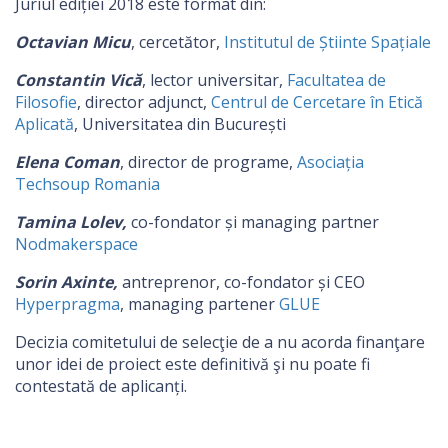
Juriul ediției 2018 este format din:
Octavian Micu
, cercetător,
Institutul de Știinte Spațiale
Constantin Vică
, lector universitar,
Facultatea de
Filosofie
, director adjunct,
Centrul de Cercetare în Etică
Aplicată
, Universitatea din București
Elena Coman
, director de programe,
Asociația
Techsoup Romania
Tamina Lolev,
co-fondator și managing partner
Nodmakerspace
Sorin Axinte,
antreprenor, co-fondator și CEO
Hyperpragma
, managing partener
GLUE
Decizia comitetului de selecţie de a nu acorda finanţare
unor idei de proiect este definitivă şi nu poate fi
contestată de aplicanți.