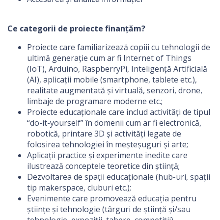
Ce categorii de proiecte finanțăm?
Proiecte care familiarizează copiii cu tehnologii de
ultimă generație cum ar fi Internet of Things
(IoT), Arduino, RaspberryPi, Inteligență Artificială
(AI), aplicații mobile (smartphone, tablete etc.),
realitate augmentată și virtuală, senzori, drone,
limbaje de programare moderne etc.;
Proiecte educaționale care includ activități de tipul
“do-it-yourself” în domenii cum ar fi electronică,
robotică, printare 3D și activități legate de
folosirea tehnologiei în meșteșuguri și arte;
Aplicații practice și experimente inedite care
ilustrează conceptele teoretice din știință;
Dezvoltarea de spații educaționale (hub-uri, spații
tip makerspace, cluburi etc.);
Evenimente care promovează educația pentru
științe și tehnologie (târguri de știință și/sau