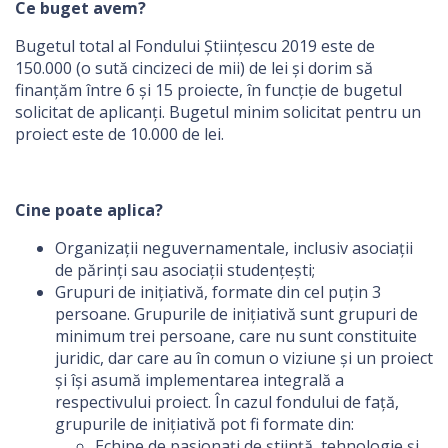
Ce buget avem?
Bugetul total al Fondului Științescu 2019 este de
150.000 (o sută cincizeci de mii) de lei și dorim să
finanțăm între 6 și 15 proiecte, în funcție de bugetul
solicitat de aplicanți. Bugetul minim solicitat pentru un
proiect este de 10.000 de lei.
Cine poate aplica?
Organizații neguvernamentale, inclusiv asociații
de părinți sau asociații studențești;
Grupuri de inițiativă, formate din cel puțin 3
persoane. Grupurile de inițiativă sunt grupuri de
minimum trei persoane, care nu sunt constituite
juridic, dar care au în comun o viziune și un proiect
și își asumă implementarea integrală a
respectivului proiect. În cazul fondului de față,
grupurile de inițiativă pot fi formate din:
Echipe de pasionați de știință, tehnologie și