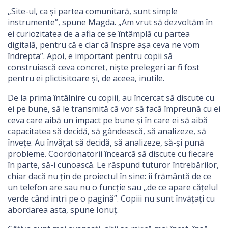
„Site-ul, ca și partea comunitară, sunt simple
instrumente”, spune Magda. „Am vrut să dezvoltăm în
ei curiozitatea de a afla ce se întâmplă cu partea
digitală, pentru că e clar că înspre așa ceva ne vom
îndrepta”. Apoi, e important pentru copii să
construiască ceva concret, niște prelegeri ar fi fost
pentru ei plictisitoare și, de aceea, inutile.
De la prima întâlnire cu copiii, au încercat să discute cu
ei pe bune, să le transmită că vor să facă împreună cu ei
ceva care aibă un impact pe bune și în care ei să aibă
capacitatea să decidă, să gândească, să analizeze, să
învețe. Au învățat să decidă, să analizeze, să-și pună
probleme. Coordonatorii încearcă să discute cu fiecare
în parte, să-i cunoască. Le răspund tuturor întrebărilor,
chiar dacă nu țin de proiectul în sine: îi frământă de ce
un telefon are sau nu o funcție sau „de ce apare cățelul
verde când intri pe o pagină”. Copiii nu sunt învățați cu
abordarea asta, spune Ionuț.