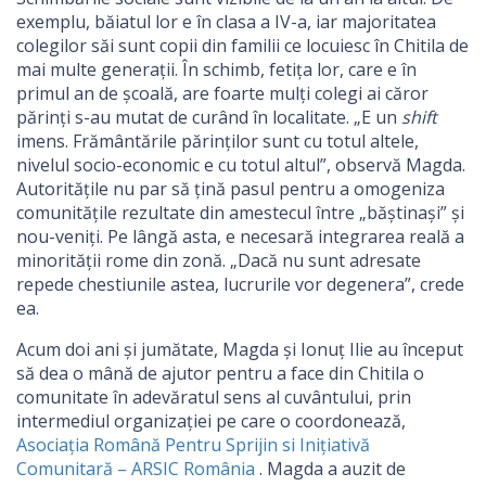
exemplu, băiatul lor e în clasa a IV-a, iar majoritatea
colegilor săi sunt copii din familii ce locuiesc în Chitila de
mai multe generații. În schimb, fetița lor, care e în
primul an de școală, are foarte mulți colegi ai căror
părinți s-au mutat de curând în localitate. „E un
shift
imens. Frământările părinților sunt cu totul altele,
nivelul socio-economic e cu totul altul”, observă Magda.
Autoritățile nu par să țină pasul pentru a omogeniza
comunitățile rezultate din amestecul între „băștinași” și
nou-veniți. Pe lângă asta, e necesară integrarea reală a
minorității rome din zonă. „Dacă nu sunt adresate
repede chestiunile astea, lucrurile vor degenera”, crede
ea.
Acum doi ani și jumătate, Magda și Ionuț Ilie au început
să dea o mână de ajutor pentru a face din Chitila o
comunitate în adevăratul sens al cuvântului, prin
intermediul organizației pe care o coordonează,
Asociația Română Pentru Sprijin si Inițiativă
Comunitară – ARSIC România
. Magda a auzit de