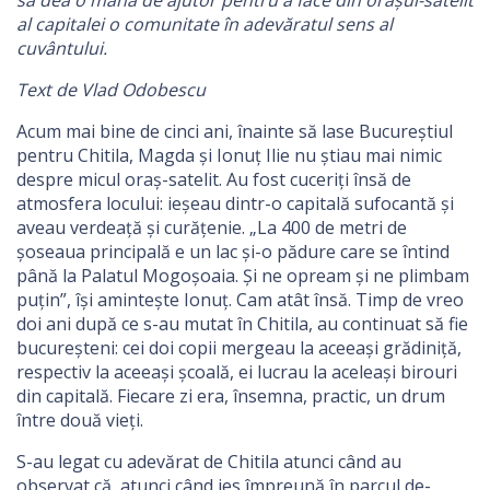
să dea o mână de ajutor pentru a face din orașul-satelit
al capitalei o comunitate în adevăratul sens al
cuvântului.
Text de Vlad Odobescu
Acum mai bine de cinci ani, înainte să lase Bucureștiul
pentru Chitila, Magda și Ionuț Ilie nu știau mai nimic
despre micul oraș-satelit. Au fost cuceriți însă de
atmosfera locului: ieșeau dintr-o capitală sufocantă și
aveau verdeață și curățenie. „La 400 de metri de
șoseaua principală e un lac și-o pădure care se întind
până la Palatul Mogoșoaia. Și ne opream și ne plimbam
puțin”, își amintește Ionuț. Cam atât însă. Timp de vreo
doi ani după ce s-au mutat în Chitila, au continuat să fie
bucureșteni: cei doi copii mergeau la aceeași grădiniță,
respectiv la aceeași școală, ei lucrau la aceleași birouri
din capitală. Fiecare zi era, însemna, practic, un drum
între două vieți.
S-au legat cu adevărat de Chitila atunci când au
observat că, atunci când ies împreună în parcul de-