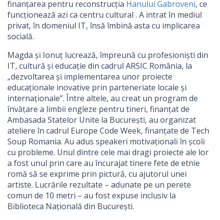
finanțarea pentru reconstrucția
Hanului Gabroveni
, ce
funcționează azi ca centru cultural . A intrat în mediul
privat, în domeniul IT, însă îmbină asta cu implicarea
socială.
Magda și Ionuț lucrează, împreună cu profesioniști din
IT, cultură și educație din cadrul ARSIC România, la
„dezvoltarea și implementarea unor proiecte
educaționale inovative prin parteneriate locale și
internaționale”. Între altele, au creat un program de
învățare a limbii engleze pentru tineri, finanțat de
Ambasada Statelor Unite la București, au organizat
ateliere în cadrul Europe Code Week, finanțate de Tech
Soup Romania. Au adus speakeri motivaționali în școli
cu probleme. Unul dintre cele mai dragi proiecte ale lor
a fost unul prin care au încurajat tinere fete de etnie
romă să se exprime prin pictură, cu ajutorul unei
artiste. Lucrările rezultate – adunate pe un perete
comun de 10 metri – au fost expuse inclusiv la
Biblioteca Națională din București.