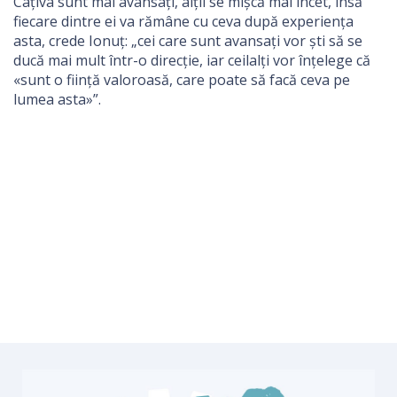
Câțiva sunt mai avansați, alții se mișcă mai încet, însă
fiecare dintre ei va rămâne cu ceva după experiența
asta, crede Ionuț: „cei care sunt avansați vor ști să se
ducă mai mult într-o direcție, iar ceilalți vor înțelege că
«sunt o ființă valoroasă, care poate să facă ceva pe
lumea asta»”.