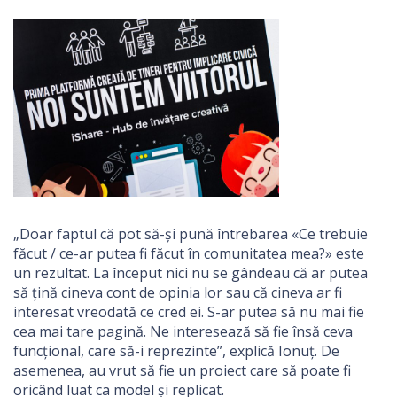
„Doar faptul că pot să-și pună întrebarea «Ce trebuie
făcut / ce-ar putea fi făcut în comunitatea mea?» este
un rezultat. La început nici nu se gândeau că ar putea
să țină cineva cont de opinia lor sau că cineva ar fi
interesat vreodată ce cred ei. S-ar putea să nu mai fie
cea mai tare pagină. Ne interesează să fie însă ceva
funcțional, care să-i reprezinte”, explică Ionuț. De
asemenea, au vrut să fie un proiect care să poate fi
oricând luat ca model și replicat.