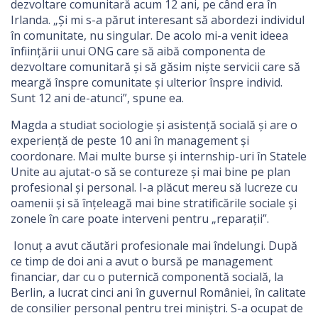
dezvoltare comunitară acum 12 ani, pe când era în
Irlanda. „Și mi s-a părut interesant să abordezi individul
în comunitate, nu singular. De acolo mi-a venit ideea
înființării unui ONG care să aibă componenta de
dezvoltare comunitară și să găsim niște servicii care să
meargă înspre comunitate și ulterior înspre individ.
Sunt 12 ani de-atunci”, spune ea.
Magda a studiat sociologie și asistență socială și are o
experiență de peste 10 ani în management și
coordonare. Mai multe burse și internship-uri în Statele
Unite au ajutat-o să se contureze și mai bine pe plan
profesional și personal. I-a plăcut mereu să lucreze cu
oamenii și să înțeleagă mai bine stratificările sociale și
zonele în care poate interveni pentru „reparații”.
Ionuț a avut căutări profesionale mai îndelungi. După
ce timp de doi ani a avut o bursă pe management
financiar, dar cu o puternică componentă socială, la
Berlin, a lucrat cinci ani în guvernul României, în calitate
de consilier personal pentru trei miniștri. S-a ocupat de