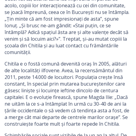
acolo, copiii lor interacționează cu cei din comunitate,
se joacă împreună, ceea ce în București nu se întâmpla.
„Țin minte că am fost impresionați de asta”, spune
Ionuț. „Și brusc ne-am gândit: «Stai puțin, ce se
întâmplă? Adică spațiul ăsta are și alte valențe decât să
venim și să locuim aici?»”. Treptat, și-au mutat copiii la
școala din Chitila și au luat contact cu frământările
comunității.
Chitila e o fostă comună devenită oraș în 2005, alături
de alte localități ilfovene. Avea, la recensământul din
2011, peste 14.000 de locuitori. Populația crește însă
constant, în special prin mutarea bucureștenilor care
găsesc liniște și locuințe ieftine dincolo de centura
capitalei. E o evoluție firească, spune Magda Ilie: „Dacă
ne uităm la ce s-a întâmplat în urmă cu 30-40 de ani la
țările occidentale o să vedem că tendința asta a fost, de
a merge cât mai departe de centrele marilor orașe”. Se
construiește foarte mult și foarte repede în Chitila.
Schimbările sociale sunt vizibile de la un an la altul. De