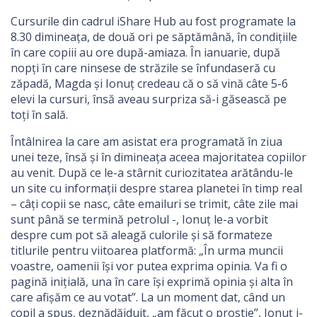
Cursurile din cadrul iShare Hub au fost programate la
8.30 dimineața, de două ori pe săptămână, în condițiile
în care copiii au ore după-amiaza. În ianuarie, după
nopți în care ninsese de străzile se înfundaseră cu
zăpadă, Magda și Ionuț credeau că o să vină câte 5-6
elevi la cursuri, însă aveau surpriza să-i găsească pe
toți în sală.
Întâlnirea la care am asistat era programată în ziua
unei teze, însă și în dimineața aceea majoritatea copiilor
au venit. După ce le-a stârnit curiozitatea arătându-le
un site cu informații despre starea planetei în timp real
– câți copii se nasc, câte emailuri se trimit, câte zile mai
sunt până se termină petrolul -, Ionuț le-a vorbit
despre cum pot să aleagă culorile și să formateze
titlurile pentru viitoarea platformă: „În urma muncii
voastre, oamenii își vor putea exprima opinia. Va fi o
pagină inițială, una în care își exprimă opinia și alta în
care afișăm ce au votat”. La un moment dat, când un
copil a spus, deznădăjduit, „am făcut o prostie”, Ionuț i-