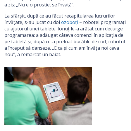
a zis: „Nu e o prostie, se învață”.
La sfârșit, după ce au făcut recapitularea lucrurilor
învățate, s-au jucat cu doi
ozoboți
– roboței programați
cu ajutorul unei tablete. Ionuț le-a arătat cum decurge
programarea: a adăugat câteva comenzi în aplicația de
pe tabletă și, după ce-a preluat bucățile de cod, robotul
a început să danseze. „E ca și cum am învăța noi ceva
nou”, a remarcat un băiat.