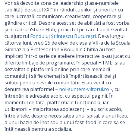
Vor să dezvolte zona de leadership și așa-numitele
„abilități de secol XXI” în rândul copiilor și tinerilor cu
care lucrează: comunicare, creativitate, cooperare și
gândire critică. Despre acest set de abilități a fost vorba
și în cadrul iShare Hub, proiectul pe care l-au dezvoltat
cu ajutorul
Fondului Științescu București
. De-a lungul
câtorva luni, vreo 25 de elevi de clasa a VII-a de la Școala
Gimnazială Profesor Ion Vișoiu din Chitila au fost
implicați într-o serie de ateliere interactive: s-au jucat cu
diferite limbaje de programare, în special HTML, și au
dezvoltat o platformă online prin care membrii
comunității să fie chemați să împărtășească idei și
soluții pentru nevoile comunității. Ei au venit cu
denumirea platformei –
noi-suntem-viitorul.ro
-, cu
întrebările adresate acolo, cu aspectul paginii. În
momentul de față, platforma e funcțională, iar
utilizatorii – majoritatea adolescenți – au scris acolo,
între altele, despre necesitatea unui spital, a unui liceu,
a unui bazin de înot sau a unui fast-food în care să se
întâlnească pentru a socializa.