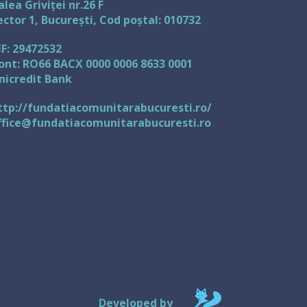
alea Griviței nr.26 F
ector 1, București, Cod poștal: 010732
IF: 29472532
ont: RO66 BACX 0000 0006 8633 0001
nicredit Bank
ttp://fundatiacomunitarabucuresti.ro/
ffice@fundatiacomunitarabucuresti.ro
Developed by