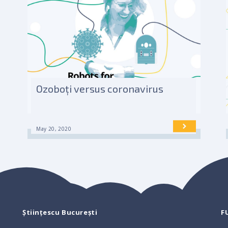
Ozoboți versus coronavirus
May 20, 2020
Științescu București
F