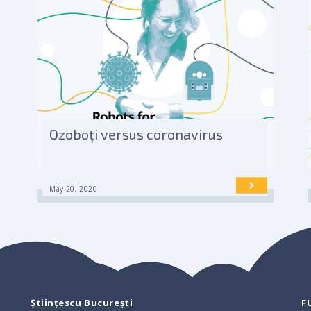
Ozoboți versus coronavirus
May 20, 2020
Științescu București
F