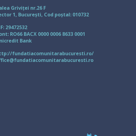
alea Griviței nr.26 F
ector 1, București, Cod poștal: 010732
IF: 29472532
ont: RO66 BACX 0000 0006 8633 0001
nicredit Bank
ttp://fundatiacomunitarabucuresti.ro/
ffice@fundatiacomunitarabucuresti.ro