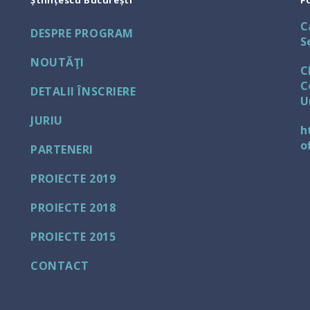
Științescu București
F
C
DESPRE PROGRAM
S
NOUTĂŢI
C
C
DETALII ÎNSCRIERE
U
JURIU
h
o
PARTENERI
PROIECTE 2019
PROIECTE 2018
PROIECTE 2015
CONTACT