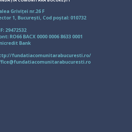
UNDAȚIA COMUNITARĂ BUCUREȘTI
alea Griviței nr.26 F
ector 1, București, Cod poștal: 010732
IF: 29472532
ont: RO66 BACX 0000 0006 8633 0001
nicredit Bank
ttp://fundatiacomunitarabucuresti.ro/
ffice@fundatiacomunitarabucuresti.ro